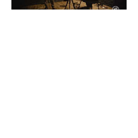
VIDEO
ENRICO MALATESTA & LÊ QUAN
NINH
6 MAI 2025
Concert du 6 mai 2025 au 7022 à Milan (Italie)
Images : URSSS / Son : Lê Quan Ninh