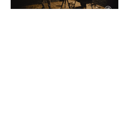
VIDEO
ENRICO MALATESTA & LÊ QUAN
NINH
6 MAI 2025
Concert du 6 mai 2025 au 7022 à Milan (Italie)
Images : URSSS / Son : Lê Quan Ninh