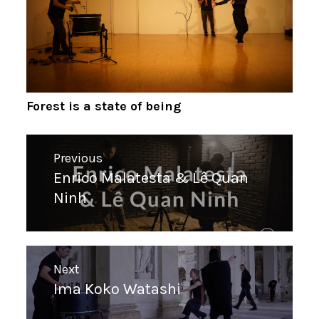
Forest is a state of being
Navigation
Previous
de
Enrico Malatesta & Lê Quan
Previous
l’article
Ninh
post:
Next
Ima Koko Watashi
Next
post: