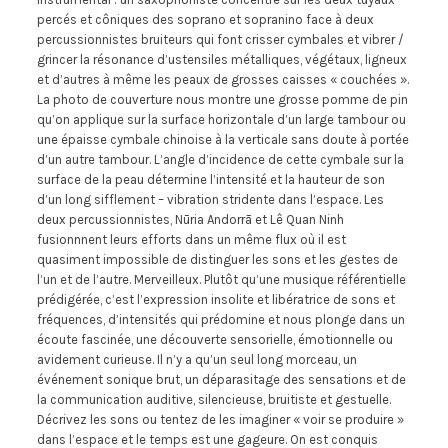
percés et côniques des soprano et sopranino face à deux
percussionnistes bruiteurs qui font crisser cymbales et vibrer /
grincer la résonance d’ustensiles métalliques, végétaux, ligneux
et d’autres à même les peaux de grosses caisses « couchées ».
La photo de couverture nous montre une grosse pomme de pin
qu’on applique sur la surface horizontale d’un large tambour ou
une épaisse cymbale chinoise à la verticale sans doute à portée
d’un autre tambour. L’angle d’incidence de cette cymbale sur la
surface de la peau détermine l’intensité et la hauteur de son
d’un long sifflement – vibration stridente dans l’espace. Les
deux percussionnistes, Nūria Andorrā et Lê Quan Ninh
fusionnnent leurs efforts dans un même flux où il est
quasiment impossible de distinguer les sons et les gestes de
l’un et de l’autre. Merveilleux. Plutôt qu’une musique référentielle
prédigérée, c’est l’expression insolite et libératrice de sons et
fréquences, d’intensités qui prédomine et nous plonge dans un
écoute fascinée, une découverte sensorielle, émotionnelle ou
avidement curieuse. Il n’y a qu’un seul long morceau, un
événement sonique brut, un déparasitage des sensations et de
la communication auditive, silencieuse, bruitiste et gestuelle.
Décrivez les sons ou tentez de les imaginer « voir se produire »
dans l’espace et le temps est une gageure. On est conquis