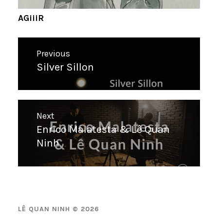
AGiiiR
Navigation
Previous
de
Silver Sillon
Previous
l’article
post:
Next
Enrico Malatesta & Lê Quan
Next
Ninh
post:
LÊ QUAN NINH © 2026