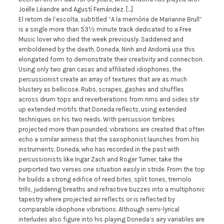
Joëlle Léandre and Agustí Fernández. […]
El retorn de l’escolta, subtitled “A la memòria de Marianne Brull”
is a single more than 53½ minute track dedicated to a Free
Music lover who died the week previously. Saddened and
emboldened by the death, Doneda, Ninh and Andorrà use this
elongated form to demonstrate their creativity and connection.
Using only two gran casas and affiliated idiophones, the
percussionist create an array of textures that are as much
blustery as bellicose. Rubs, scrapes, gashes and shuffles
across drum tops and reverberations from rims and sides stir
up extended motifs that Doneda reflects, using extended
techniques on his two reeds. With percussion timbres
projected more than pounded, vibrations are created that often
echo a similar airiness that the saxophonist launches from his
instruments, Doneda, who has recorded in the past with
percussionists like Ingar Zach and Roger Turner, take the
purported two verses one situation easily in stride. From the top
he builds a strong edifice of reed bites, split tones, tremolo
trills, juddering breaths and refractive buzzes into a multiphonic
tapestry where projected air reflects or is reflected by
comparable idiophone vibrations. Although semi-lyrical
interludes also figure into his playing Doneda’s airy variables are