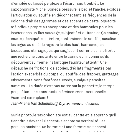
d’emblée ou laissé perplexe à l’écart mais troublé … Le
saxophoniste Michel Doneda pressure le bec et l’anche, explose
l’articulation du souffle en déconnectant les fréquences de la
colonne d’air des gammes et des accents de cette loquacité
mélodique propre au saxophone et des harmonies pour les
insérer dans un flux sauvage, subjectif et outrancier. Ça couine,
éructe, déchiquète le timbre, contorsionne le souffle, nasalise
les aigus au delà du registre le plus haut, harmoniques
biseautées et magiques qui surgissent comme sans effort…
une recherche constante entre le connu et l’inconnu qu’ils
découvrent au même instant que l’auditeur attentif. Une
débauche de frictions, de scories, d’éclats fragmentés par
l’action exacerbée du corps, du souffle, des frappes, grattages,
crissements, sons fantômes, excès, suraigus parasites,
rumeurs … La durée n’est pas notée sur la pochette, le temps
perçu étant une construction éminemment personnelle.
Vraiment exemplaire !
Jean-Michel Van Schouwburg
,
Orynx-improv’andsounds
Sur la photo, le saxophoniste est au centre et le soprano qu’il
tient droit devant lui accentue encore sa verticalité. Les
percussionnistes, un homme et une femme, se tiennent