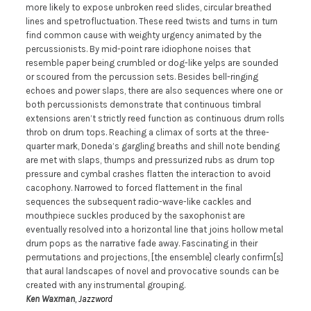
more likely to expose unbroken reed slides, circular breathed
lines and spetrofluctuation. These reed twists and turns in turn
find common cause with weighty urgency animated by the
percussionists. By mid-point rare idiophone noises that
resemble paper being crumbled or dog-like yelps are sounded
or scoured from the percussion sets. Besides bell-ringing
echoes and power slaps, there are also sequences where one or
both percussionists demonstrate that continuous timbral
extensions aren’t strictly reed function as continuous drum rolls
throb on drum tops. Reaching a climax of sorts at the three-
quarter mark, Doneda’s gargling breaths and shill note bending
are met with slaps, thumps and pressurized rubs as drum top
pressure and cymbal crashes flatten the interaction to avoid
cacophony. Narrowed to forced flattement in the final
sequences the subsequent radio-wave-like cackles and
mouthpiece suckles produced by the saxophonist are
eventually resolved into a horizontal line that joins hollow metal
drum pops as the narrative fade away. Fascinating in their
permutations and projections, [the ensemble] clearly confirm[s]
that aural landscapes of novel and provocative sounds can be
created with any instrumental grouping.
Ken Waxman
,
Jazzword