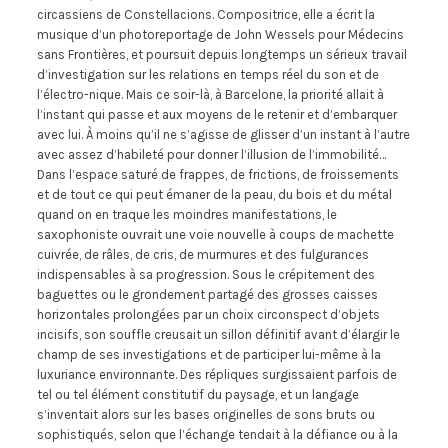
circassiens de Constellacions. Compositrice, elle a écrit la
musique d’un photoreportage de John Wessels pour Médecins
sans Frontières, et poursuit depuis longtemps un sérieux travail
d’investigation sur les relations en temps réel du son et de
l’électro-nique. Mais ce soir-là, à Barcelone, la priorité allait à
l’instant qui passe et aux moyens de le retenir et d’embarquer
avec lui. À moins qu’il ne s’agisse de glisser d’un instant à l’autre
avec assez d’habileté pour donner l’illusion de l’immobilité…
Dans l’espace saturé de frappes, de frictions, de froissements
et de tout ce qui peut émaner de la peau, du bois et du métal
quand on en traque les moindres manifestations, le
saxophoniste ouvrait une voie nouvelle à coups de machette
cuivrée, de râles, de cris, de murmures et des fulgurances
indispensables à sa progression. Sous le crépitement des
baguettes ou le grondement partagé des grosses caisses
horizontales prolongées par un choix circonspect d’objets
incisifs, son souffle creusait un sillon définitif avant d’élargir le
champ de ses investigations et de participer lui-même à la
luxuriance environnante. Des répliques surgissaient parfois de
tel ou tel élément constitutif du paysage, et un langage
s’inventait alors sur les bases originelles de sons bruts ou
sophistiqués, selon que l’échange tendait à la défiance ou à la