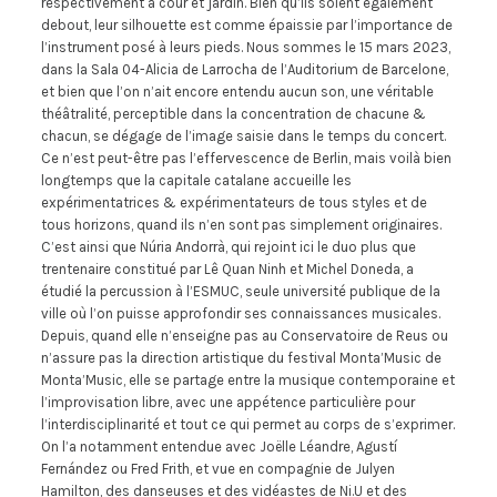
respectivement à cour et jardin. Bien qu’ils soient également
debout, leur silhouette est comme épaissie par l’importance de
l’instrument posé à leurs pieds. Nous sommes le 15 mars 2023,
dans la Sala 04-Alicia de Larrocha de l’Auditorium de Barcelone,
et bien que l’on n’ait encore entendu aucun son, une véritable
théâtralité, perceptible dans la concentration de chacune &
chacun, se dégage de l’image saisie dans le temps du concert.
Ce n’est peut-être pas l’effervescence de Berlin, mais voilà bien
longtemps que la capitale catalane accueille les
expérimentatrices & expérimentateurs de tous styles et de
tous horizons, quand ils n’en sont pas simplement originaires.
C’est ainsi que Núria Andorrà, qui rejoint ici le duo plus que
trentenaire constitué par Lê Quan Ninh et Michel Doneda, a
étudié la percussion à l’ESMUC, seule université publique de la
ville où l’on puisse approfondir ses connaissances musicales.
Depuis, quand elle n’enseigne pas au Conservatoire de Reus ou
n’assure pas la direction artistique du festival Monta’Music de
Monta’Music, elle se partage entre la musique contemporaine et
l’improvisation libre, avec une appétence particulière pour
l’interdisciplinarité et tout ce qui permet au corps de s’exprimer.
On l’a notamment entendue avec Joëlle Léandre, Agustí
Fernández ou Fred Frith, et vue en compagnie de Julyen
Hamilton, des danseuses et des vidéastes de Ni.U et des