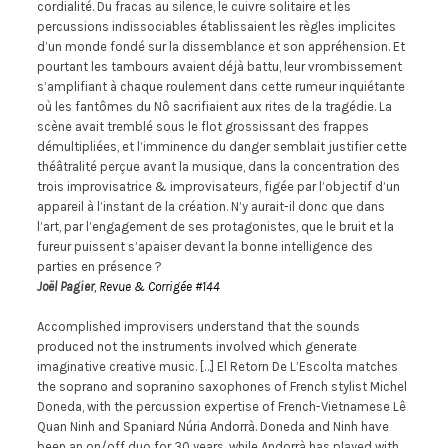
cordialité. Du fracas au silence, le cuivre solitaire et les
percussions indissociables établissaient les règles implicites
d’un monde fondé sur la dissemblance et son appréhension. Et
pourtant les tambours avaient déjà battu, leur vrombissement
s’amplifiant à chaque roulement dans cette rumeur inquiétante
où les fantômes du Nô sacrifiaient aux rites de la tragédie. La
scène avait tremblé sous le flot grossissant des frappes
démultipliées, et l’imminence du danger semblait justifier cette
théâtralité perçue avant la musique, dans la concentration des
trois improvisatrice & improvisateurs, figée par l’objectif d’un
appareil à l’instant de la création. N’y aurait-il donc que dans
l’art, par l’engagement de ses protagonistes, que le bruit et la
fureur puissent s’apaiser devant la bonne intelligence des
parties en présence ?
Joël Pagier
,
Revue & Corrigée #144
Accomplished improvisers understand that the sounds
produced not the instruments involved which generate
imaginative creative music. […] El Retorn De L’Escolta matches
the soprano and sopranino saxophones of French stylist Michel
Doneda, with the percussion expertise of French-Vietnamese Lê
Quan Ninh and Spaniard Núria Andorrà. Doneda and Ninh have
been an on/off duo for 30 years, while Andorrà has played with