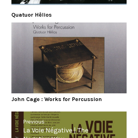
Quatuor Hêlios
John Cage : Works for Percussion
Navigation
Previous
de
La Voie Négative | The
Previous
l’article