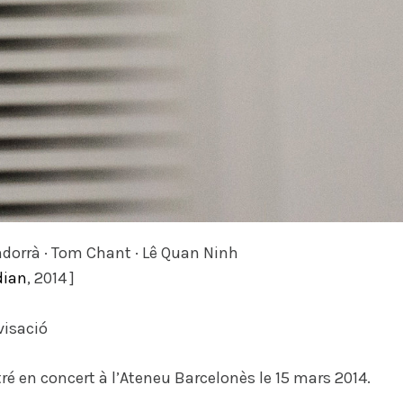
ndorrà · Tom Chant · Lê Quan Ninh
dian
, 2014 ]
visació
ré en concert à l’Ateneu Barcelonès le 15 mars 2014.