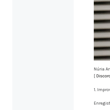
Núria A
[
Discor
1. Impro
Enregist