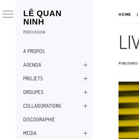
Skip
LÊ QUAN
to
HOME
NINH
content
PERCUSSION
LI
Primary
A PROPOS
Menu
PUBLISHED
AGENDA
PROJETS
GROUPES
COLLABORATIONS
DISCOGRAPHIE
MEDIA