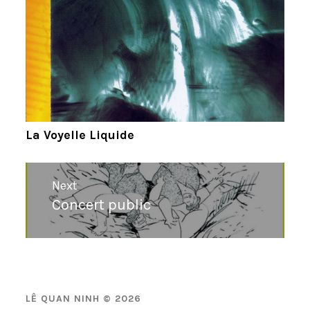
La Voyelle Liquide
Navigation
Next
de
Concert public
Next
l’article
post:
LÊ QUAN NINH © 2026