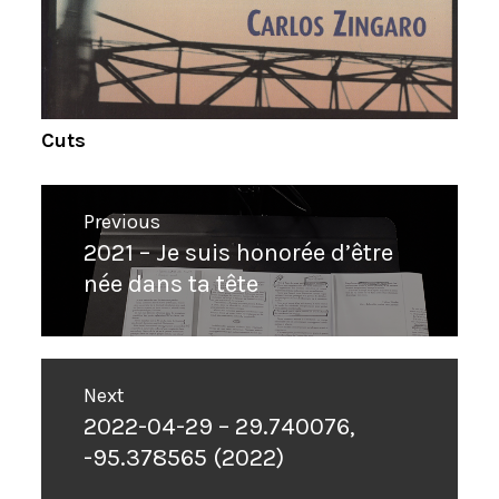
Cuts
Navigation
Previous
de
2021 –
Je suis honorée d’être
Previous
l’article
née dans ta tête
post:
Next
2022-04-29 – 29.740076,
Next
-95.378565 (2022)
post: