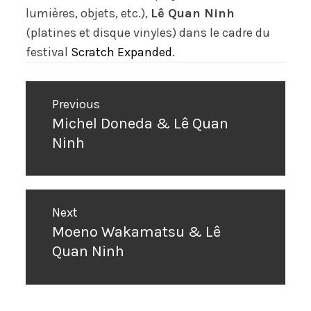
lumières, objets, etc.),
Lê Quan Ninh
(platines et disque vinyles) dans le cadre du
festival
Scratch Expanded
.
Navigation
Previous
de
Michel Doneda & Lê Quan
Previous
l’article
Ninh
post:
Next
Moeno Wakamatsu & Lê
Next
Quan Ninh
post: