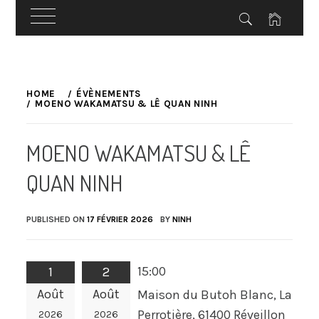
Skip
to
HOME
ÉVÈNEMENTS
MOENO WAKAMATSU & LÊ QUAN NINH
content
MOENO WAKAMATSU & LÊ
QUAN NINH
PUBLISHED ON
17 FÉVRIER 2026
BY
NINH
15:00
1
2
Août
Août
Maison du Butoh Blanc, La
Perrotière, 61400 Réveillon
2026
2026