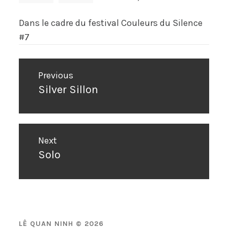
Dans le cadre du festival Couleurs du Silence
#7
Navigation
Previous
de
Silver Sillon
Previous
l’article
post:
Next
Solo
Next
post:
LÊ QUAN NINH © 2026