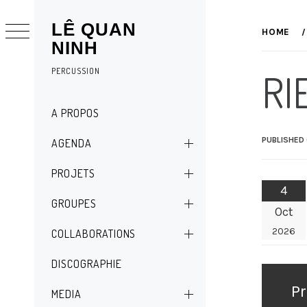
Skip
LÊ QUAN
to
HOME
NINH
content
PERCUSSION
RI
Primary
A PROPOS
Menu
PUBLISHED
AGENDA
PROJETS
4
GROUPES
Oct
2026
COLLABORATIONS
DISCOGRAPHIE
Navig
de
Pr
MEDIA