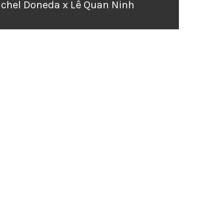
chel Doneda x Lê Quan Ninh
ext
st: