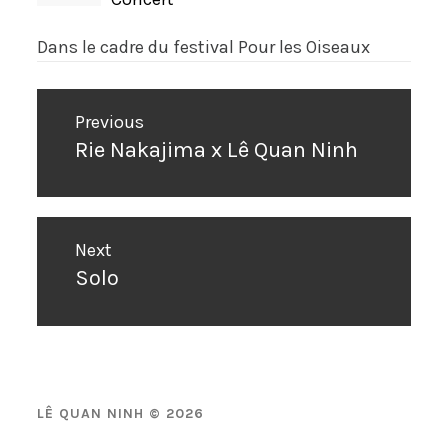
Dans le cadre du festival Pour les Oiseaux
Navigation
Previous
de
Rie Nakajima x Lê Quan Ninh
Previous
l’article
post:
Next
Solo
Next
post:
LÊ QUAN NINH © 2026