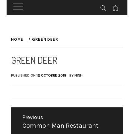
Skip
to
HOME
GREEN DEER
content
GREEN DEER
PUBLISHED ON
12 OCTOBRE 2018
BY
NINH
Navigation
Previous
de
Common Man Restaurant
Previous
l’article
post: