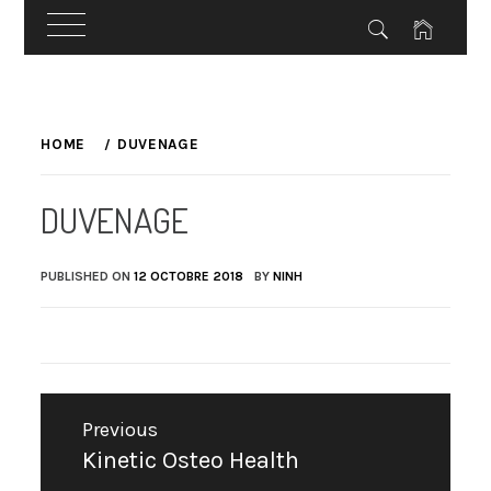
Skip
to
HOME
DUVENAGE
content
DUVENAGE
PUBLISHED ON
12 OCTOBRE 2018
BY
NINH
Navigation
Previous
de
Kinetic Osteo Health
Previous
l’article
post: