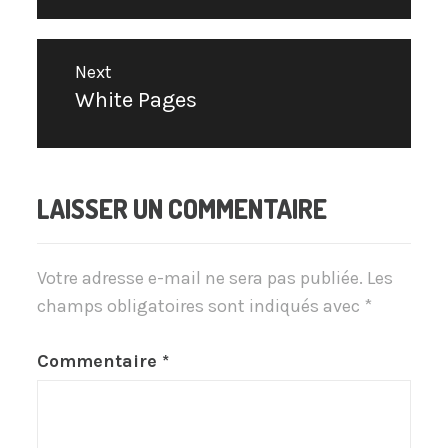
Next
White Pages
Next
post:
LAISSER UN COMMENTAIRE
Votre adresse e-mail ne sera pas publiée.
Les
champs obligatoires sont indiqués avec
*
Commentaire
*