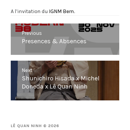
A l’invitation du
IGNM Bern
.
Navigation
Previous
de
Presences & Absences
Previous
l’article
post:
Next
Shunichiro Hisada x Michel
Next
Doneda x Lê Quan Ninh
post:
LÊ QUAN NINH © 2026