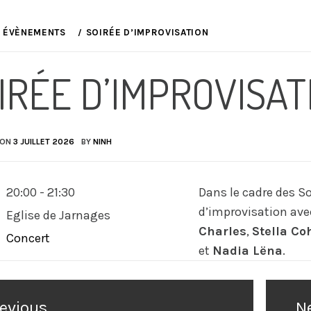
ÉVÈNEMENTS
SOIRÉE D’IMPROVISATION
IRÉE D’IMPROVISAT
 ON
3 JUILLET 2026
BY
NINH
20:00 - 21:30
Dans le cadre des So
d’improvisation av
Eglise de Jarnages
Charles
,
Stella Co
Concert
et
Nadia Lëna
.
ation
evious
N