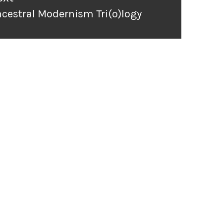
cestral Modernism Tri(o)logy
ext
st: