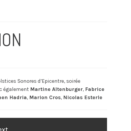
ION
lstices Sonores d’Epicentre, soirée
ec également
Martine Altenburger
,
Fabrice
hen Hadria
,
Marion Cros
,
Nicolas Esterle
ext