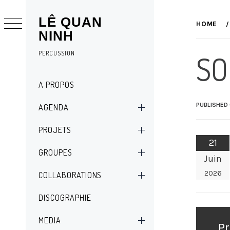
Skip
LÊ QUAN
to
HOME
NINH
content
PERCUSSION
SO
Primary
A PROPOS
Menu
PUBLISHED
AGENDA
PROJETS
21
GROUPES
Juin
2026
COLLABORATIONS
DISCOGRAPHIE
Navig
MEDIA
de
Pr