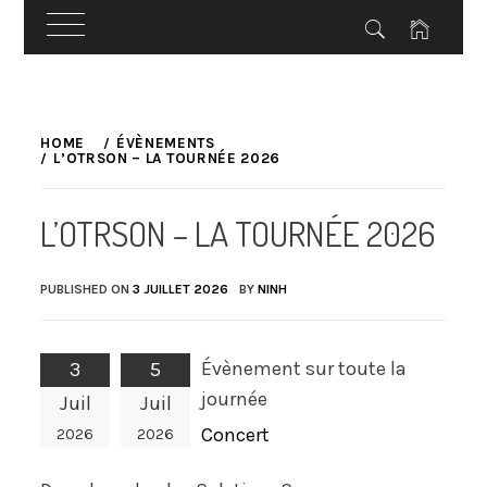
Skip
to
HOME
ÉVÈNEMENTS
L’OTRSON – LA TOURNÉE 2026
content
L’OTRSON – LA TOURNÉE 2026
PUBLISHED ON
3 JUILLET 2026
BY
NINH
Évènement sur toute la
3
5
journée
Juil
Juil
Concert
2026
2026