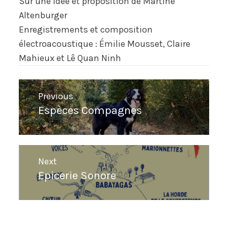
Sur une idée et proposition de Martine
Altenburger
Enregistrements et composition
électroacoustique : Émilie Mousset, Claire
Mahieux et Lê Quan Ninh
Navigation
Previous
de
Espèces Compagnes
Previous
l’article
post:
Next
Epicerie Sonore
Next
post: