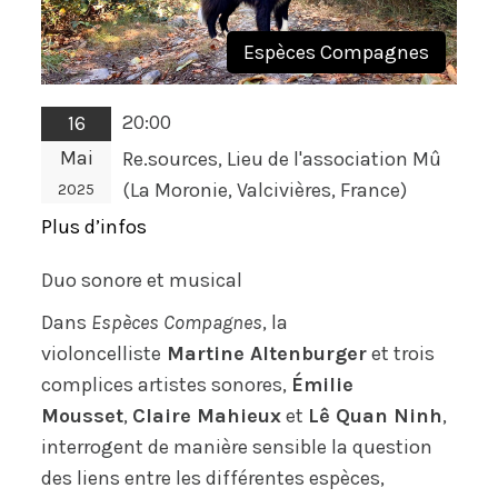
Espèces Compagnes
20:00
16
Mai
Re.sources, Lieu de l'association Mû
(La Moronie, Valcivières, France)
2025
Plus d’infos
Duo sonore et musical
Dans
Espèces Compagnes
, la
violoncelliste
Martine Altenburger
et trois
complices artistes sonores,
Émilie
Mousset
,
Claire Mahieux
et
Lê Quan Ninh
,
interrogent de manière sensible la question
des liens entre les différentes espèces,