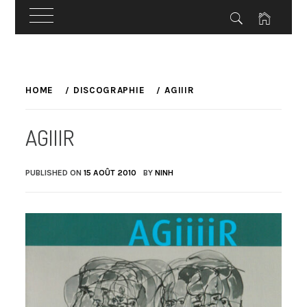
Skip
to
HOME
DISCOGRAPHIE
AGIIIR
content
AGIIIR
PUBLISHED ON
15 AOÛT 2010
BY
NINH