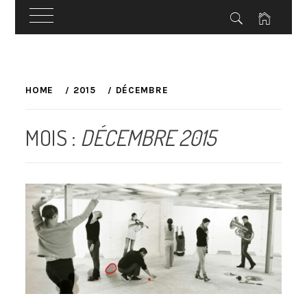
Skip
to
HOME
2015
DÉCEMBRE
content
MOIS :
DÉCEMBRE 2015